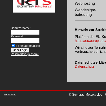
Webhosting
Webdesign/-
betreuung
Benutzername:
Hinweis zur Streit
Plattform der EU-Ko
Passwort:
https://ec.europa.e
Login automatisch
Wir sind zur Teilna
Verbraucherschlichtu
Passwort vergessen?
Datenschutzerklär
Datenschutz
© Sumuray Motorcycles - W
webdesign