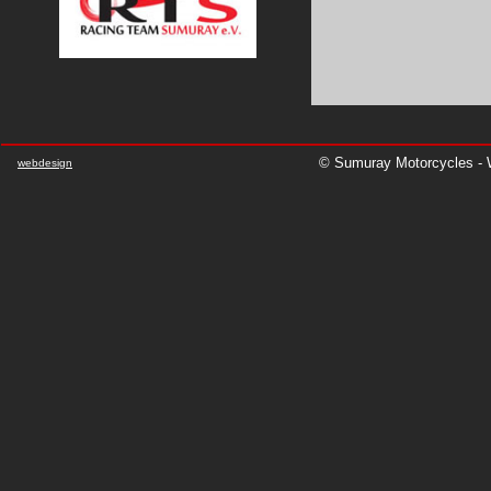
© Sumuray Motorcycles - W
webdesign