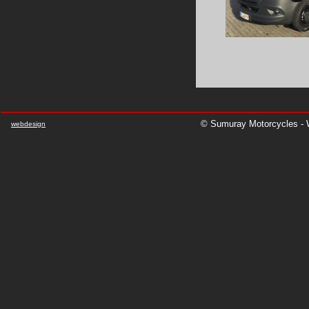
© Sumuray Motorcycles - W
webdesign