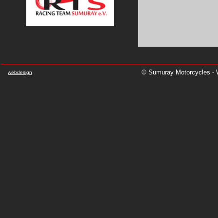
© Sumuray Motorcycles - W
webdesign