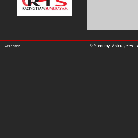
© Sumuray Motorcycles - W
webdesign