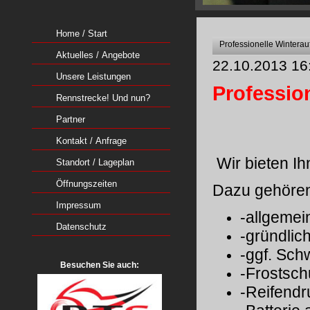
Home / Start
Professionelle Winterau
Aktuelles / Angebote
22.10.2013 16
Unsere Leistungen
Professio
Rennstrecke! Und nun?
Partner
Kontakt / Anfrage
Wir bieten Ih
Standort / Lageplan
Öffnungszeiten
Dazu gehö
Impressum
-allge
Datenschutz
-gründlic
-ggf. Sc
Besuchen Sie auch:
-Frostsc
-Reifen