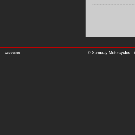
© Sumuray Motorcycles - W
webdesign