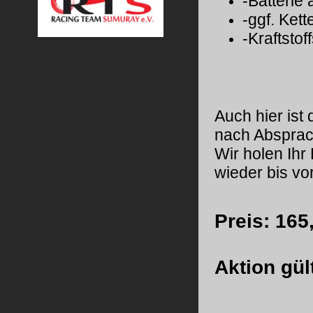
-Batteri
-ggf. Ke
-Kraftstof
Auch hier ist
nach Absprac
Wir holen Ihr
wiede
Preis: 16
Aktion g